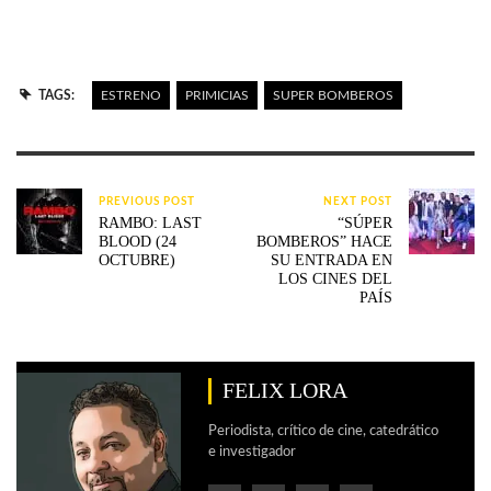
TAGS:
ESTRENO
PRIMICIAS
SUPER BOMBEROS
PREVIOUS POST
NEXT POST
RAMBO: LAST
“SÚPER
BLOOD (24
BOMBEROS” HACE
OCTUBRE)
SU ENTRADA EN
LOS CINES DEL
PAÍS
FELIX LORA
Periodista, crítico de cine, catedrático
e investigador