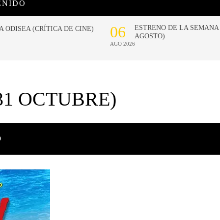
ENIDO
31 OCTUBRE)
O