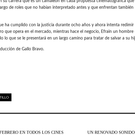
 su carrera que es un camaleón en cada propuesta cinematográfica que 
 cargo de roles que no habían interpretado antes y que enfrentan también 
e ha cumplido con la justicia durante ocho años y ahora intenta redimir
rero que opera en el mercado, mientras hace el negocio, Efrain un hombre 
do lo que se le presentará en un largo camino para tratar de salvar a su 
ducción de Gallo Bravo.
TILLO
 FEBRERO EN TODOS LOS CINES
UN RENOVADO SONIDO 