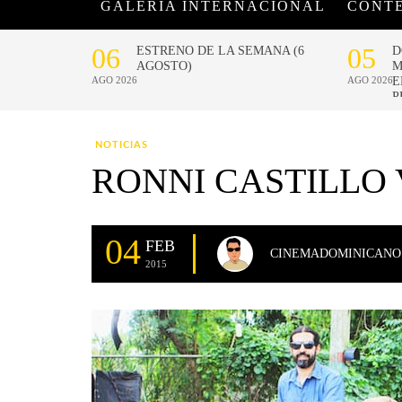
GALERÍA INTERNACIONAL
CONT
NOTICIAS
RONNI CASTILLO
04
FEB
CINEMADOMINICANO
2015