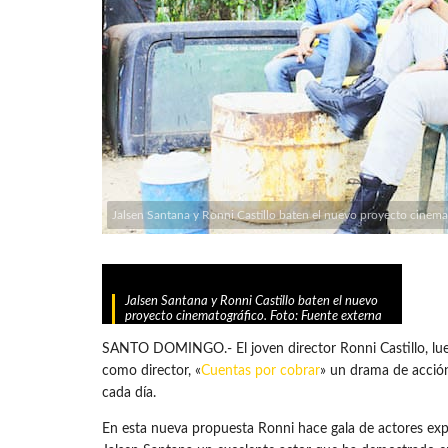
Jalsen Santana y Ronni Castillo baten el nuevo proyecto cinema
Jalsen Santana y Ronni Castillo baten el nuevo
proyecto cinematográfico. Foto: Fuente externa
SANTO DOMINGO.- El joven director Ronni Castillo, lueg
como director, «
Cuentas por cobrar
» un drama de acción 
cada día.
En esta nueva propuesta Ronni hace gala de actores expe