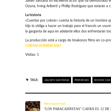
Jalsen Santana un excelente actor que ha demostrado en
Ozuna, Irving Arlberti y Phillip Rodriguez que estarán a
La historia
«Cuentas por cobrar» cuenta la historia de un hombre qu
hijo lo obliga a hacer un trabajo para el francés un usu
la garganta de aquí en adelante ellos dos enfrentarán to
La producción está a cargo de Imakonos films en co-pro
CINEMA DOMINICANO
Visitas: 1
TAGS:
JALSEN SANTANA
PRIMICIAS
RONNI CAS
PREVIOUS POST
“LOS PARACAIDISTAS” CAERÁ EL 12 DE