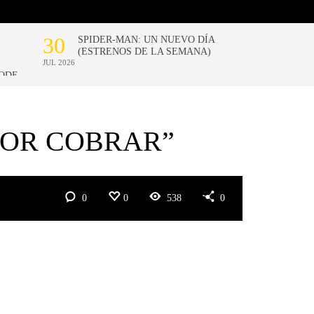
POR COBRAR”
0
0
538
0