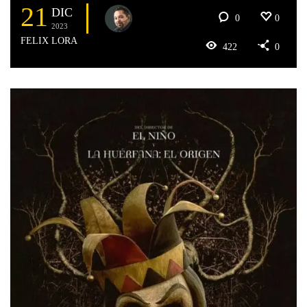
21
DIC
0
0
2023
FELIX LORA
422
0