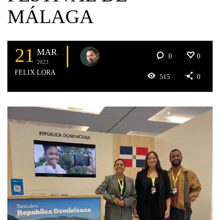
MÁLAGA
21
MAR
0
0
2023
FELIX LORA
515
0