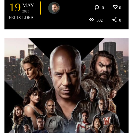
19
MAY
0
0
2023
FELIX LORA
502
0