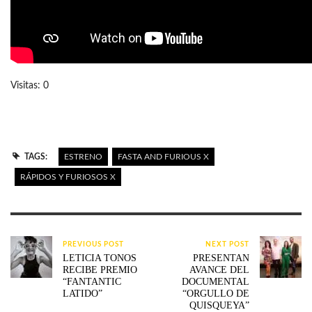
Visitas: 0
TAGS:
ESTRENO
FASTA AND FURIOUS X
RÁPIDOS Y FURIOSOS X
PREVIOUS POST
NEXT POST
LETICIA TONOS
PRESENTAN
RECIBE PREMIO
AVANCE DEL
“FANTANTIC
DOCUMENTAL
LATIDO”
“ORGULLO DE
QUISQUEYA”