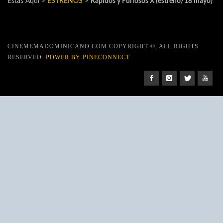
Estas Aquí >
ESTRENOS
>
Rápidos y Furiosos X (estreno/18 mayo)
CINEMEMADOMINICANO.COM COPYRIGHT ©, ALL RIGHTS
RESERVED.
POWER BY PINECONNECT