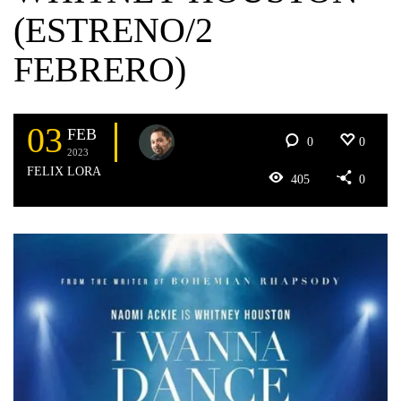
(ESTRENO/2
FEBRERO)
03
FEB
0
0
2023
FELIX LORA
405
0