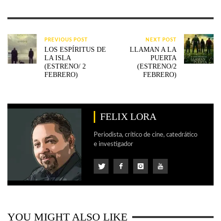
PREVIOUS POST
NEXT POST
LOS ESPÍRITUS DE
LLAMAN A LA
LA ISLA
PUERTA
(ESTRENO/ 2
(ESTRENO/2
FEBRERO)
FEBRERO)
FELIX LORA
Periodista, crítico de cine, catedrático
e investigador
YOU MIGHT ALSO LIKE