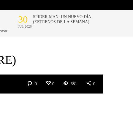
RE)
0
0
681
0