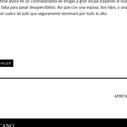
irse ahora en un contrabandista de drogas a gran escala trayendo el nu
alsa para pasar desapercibidos. Así que con una esposa, dos hijos, y una e
del cuatro de julio que seguramente terminará por todo lo alto.
MILLER
APREN
CANO