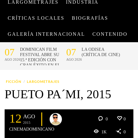
LARGOMETRAJES
INDUSTRIA
CRÍTICAS LOCALES
BIOGRAFÍAS
GALERÍA INTERNACIONAL
CONTENIDO
FICCIÓN
LARGOMETRAJES
PUETO PA´MI, 2015
12
AGO
0
0
2015
CINEMADOMINICANO
1K
0