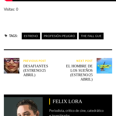
Visitas: 0
TAGS:
ESTRENO
PROFESIÓN PELIGRO
THE FALL GUE
PREVIOUS POST
NEXT POST
DESAFIANTES
EL HOMBRE DE
(ESTRENO/25
LOS SUEÑOS
ABRIL)
(ESTRENO/25
ABRIL)
FELIX LORA
Periodista, crítico de cine, catedrático
e investigador