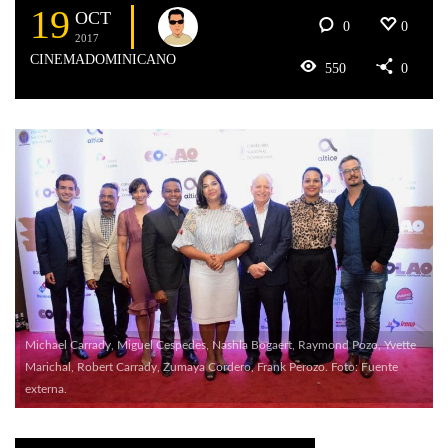
19
OCT
0
0
2017
CINEMADOMINICANO
550
0
Michael Carrady, Miguel Cespedes, Nashla Bogaert, Raymond Pozo, Yvette
Marichal, Robert Carrady, Zumaya Cordero, Frank Perozo. Foto: Fuente
externa.