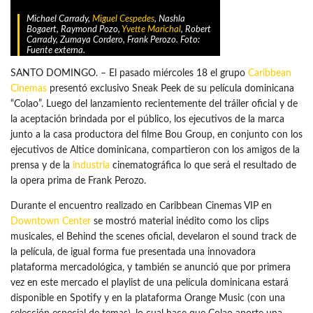
Michael Carrady,
Miguel Cespedes
, Nashla
Bogaert, Raymond Pozo,
Yvette Marichal
, Robert
Carrady, Zumaya Cordero, Frank Perozo. Foto:
Fuente externa.
SANTO DOMINGO. – El pasado miércoles 18 el grupo
Caribbean
Cinemas
presentó exclusivo Sneak Peek de su película dominicana
“Colao”. Luego del lanzamiento recientemente del tráiler oficial y de
la aceptación brindada por el público, los ejecutivos de la marca
junto a la casa productora del filme Bou Group, en conjunto con los
ejecutivos de Altice dominicana, compartieron con los amigos de la
prensa y de la
industria
cinematográfica lo que será el resultado de
la opera prima de Frank Perozo.
Durante el encuentro realizado en Caribbean Cinemas VIP en
Downtown Center
se mostró material inédito como los clips
musicales, el Behind the scenes oficial, develaron el sound track de
la película, de igual forma fue presentada una innovadora
plataforma mercadológica, y también se anunció que por primera
vez en este mercado el playlist de una película dominicana estará
disponible en Spotify y en la plataforma Orange Music (con una