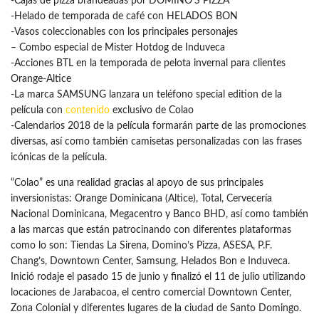
-Cajas de pizza brandeadas por DOMINO’S PIZZA
-Helado de temporada de café con HELADOS BON
-Vasos coleccionables con los principales personajes
– Combo especial de Mister Hotdog de Induveca
-Acciones BTL en la temporada de pelota invernal para clientes
Orange-Altice
-La marca SAMSUNG lanzara un teléfono special edition de la
película con
contenido
exclusivo de Colao
-Calendarios 2018 de la película formarán parte de las promociones
diversas, así como también camisetas personalizadas con las frases
icónicas de la película.
“Colao” es una realidad gracias al apoyo de sus principales
inversionistas: Orange Dominicana (Altice), Total, Cervecería
Nacional Dominicana, Megacentro y Banco BHD, así como también
a las marcas que están patrocinando con diferentes plataformas
como lo son: Tiendas La Sirena, Domino’s Pizza, ASESA, P.F.
Chang’s, Downtown Center, Samsung, Helados Bon e Induveca.
Inició rodaje el pasado 15 de junio y finalizó el 11 de julio utilizando
locaciones de Jarabacoa, el centro comercial Downtown Center,
Zona Colonial y diferentes lugares de la ciudad de Santo Domingo.