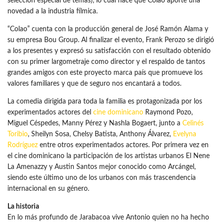
selección especial de temas), lo cual hace que Colao aporte una
novedad a la industria fílmica.
“Colao” cuenta con la producción general de José Ramón Alama y
su empresa Bou Group. Al finalizar el evento, Frank Perozo se dirigió
a los presentes y expresó su satisfacción con el resultado obtenido
con su primer largometraje como director y el respaldo de tantos
grandes amigos con este proyecto marca país que promueve los
valores familiares y que de seguro nos encantará a todos.
La comedia dirigida para toda la familia es protagonizada por los
experimentados actores del
cine dominicano
Raymond Pozo,
Miguel Céspedes, Manny Pérez y Nashla Bogaert, junto a
Celinés
Toribio
, Sheilyn Sosa, Chelsy Batista, Anthony Álvarez,
Evelyna
Rodríguez
entre otros experimentados actores. Por primera vez en
el cine dominicano la participación de los artistas urbanos El Nene
La Amenazzy y Austin Santos mejor conocido como Arcángel,
siendo este último uno de los urbanos con más trascendencia
internacional en su género.
La historia
En lo más profundo de Jarabacoa vive Antonio quien no ha hecho