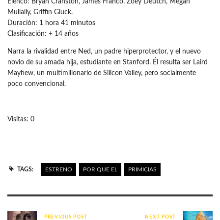
Elenco: Bryan Cranston, James Franco, Zoey Deutch, Megan
Mullally, Griffin Gluck.
Duración: 1 hora 41 minutos
Clasificación: + 14 años
Narra la rivalidad entre Ned, un padre hiperprotector, y el nuevo
novio de su amada hija, estudiante en Stanford. Él resulta ser Laird
Mayhew, un multimillonario de Silicon Valley, pero socialmente
poco convencional.
Visitas: 0
TAGS:
ESTRENO
POR QUE EL
PRIMICIAS
PREVIOUS POST
NEXT POST