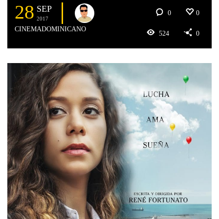
28
SEP
0
0
2017
CINEMADOMINICANO
524
0