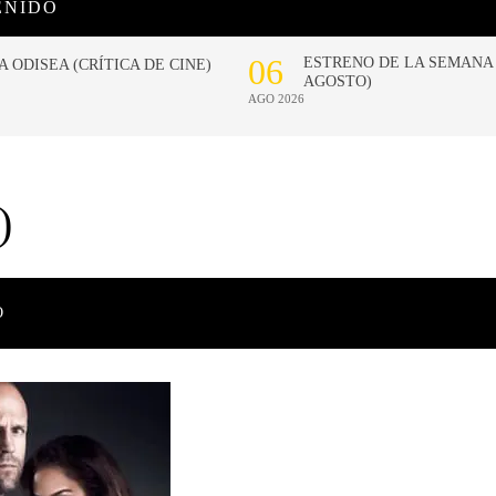
ENIDO
)
O