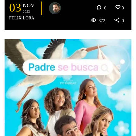
03
NOV
0
0
2022
FELIX LORA
372
0