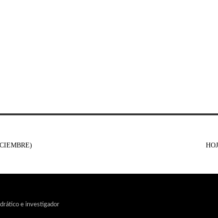
ICIEMBRE)
HOJ
edrático e investigador