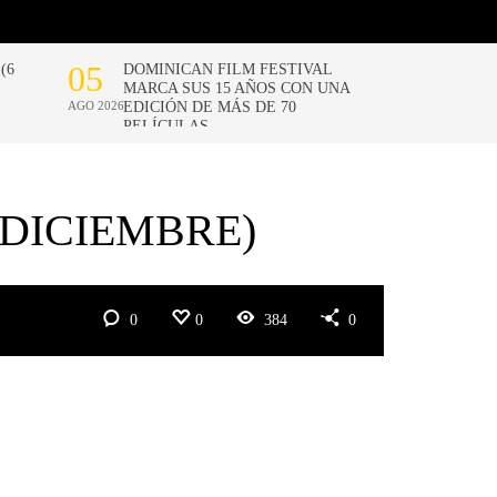
 DICIEMBRE)
0
0
384
0