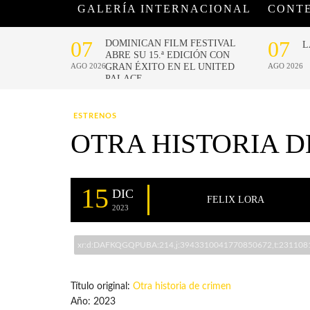
GALERÍA INTERNACIONAL
CONT
ESTRENOS
OTRA HISTORIA D
15
DIC
FELIX LORA
2023
xr:d:DAFKQGQPUBA:214,j:3943310041770850672,t:231108
Título original:
Otra historia de crimen
Año: 2023