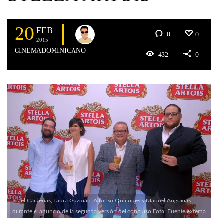
20
FEB
0
0
2015
CINEMADOMINICANO
432
0
Israel Cárdenas, Laura Guzmán, Alfonso Quiñones y Manuel Angomás
durante el anuncio de la segunda versión del concurso.Foto: Fuente externa