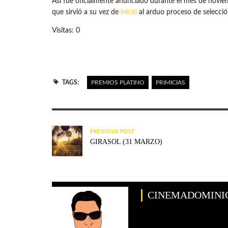
Así fue oficialmente anunciado durante el mes de novie
que sirvió a su vez de
inicio
al arduo proceso de selecci
Visitas: 0
TAGS:
PREMIOS PLATINO
PRIMICIAS
PREVIOUS POST
GIRASOL (31 MARZO)
CINEMADOMINI