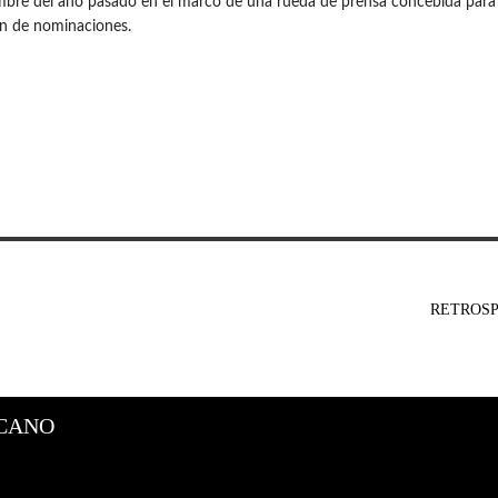
mbre del año pasado en el marco de una rueda de prensa concebida para 
ón de nominaciones.
RETROSP
CANO