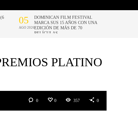
PREMIOS PLATINO
0
0
357
0