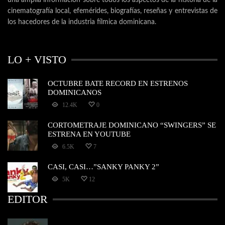
una amplia información sobre todos los aspectos de la historia de la
cinematografía local, efemérides, biografías, reseñas y entrevistas de
los hacedores de la industria fílmica dominicana.
LO + VISTO
OCTUBRE BATE RECORD EN ESTRENOS
DOMINICANOS
12.4K
0
CORTOMETRAJE DOMINICANO “SWINGERS” SE
ESTRENA EN YOUTUBE
6.5K
7
CASI, CASI…”SANKY PANKY 2”
5K
12
EDITOR