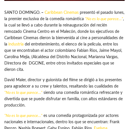
SANTO DOMINGO.
–
Caribbean Cinemas
presentó el pasado lunes,
la premier exclusiva de la comedia romántica
“
No es lo que parece
…”
,
la cual se llevó a cabo durante la reinauguración del recién
remozado Cinema Centro en el Malecón, donde los ejecutivos de
Caribbean Cinemas dieron la bienvenida al cine a personalidades de
la
industria
del entretenimiento, el elenco de la película, entre los
que se encontraban el actor colombiano Fabian Rios, Jaime Mayol,
Carolina Mejia, (Alcaldesa del Distrito Nacional, Marianna Vargas,
Directora de DGCINE, entre otros invitados especiales que se
dieron cita.
David Maler, director y guionista del filme se dirigió a los presentes
para agradecer a su crew y talentos, resaltando las cualidades de
“No es lo que parece…”
siendo una comedia romántica refrescante y
divertida que se puede disfrutar en familia, con altos estándares de
producción.
“No es lo que parece…”
es una comedia protagonizada por actores
nacionales e internacionales, dentro los que se encuentran: Frank
Perozo, Nashla Bogaert, Gaby Espino, Fabián Ríos,
Evelyna