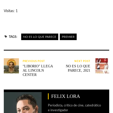
Visitas: 1
TAGS:
NO ES LO QUE PARECE
PREMIER
PREVIOUS POST
NEXT POST
“LIBORIO” LLEGA
NO ES LO QUE
AL LINCOLN
PARECE, 2021
CENTER
FELIX LORA
Periodista, crítico de cine, catedrático
e investigador