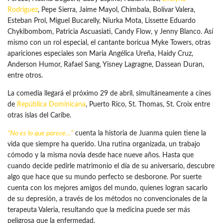
Rodríguez
, Pepe Sierra, Jaime Mayol, Chimbala, Bolívar Valera,
Esteban Prol, Miguel Bucarelly, Niurka Mota, Lissette Eduardo
Chykibombom, Patricia Ascuasiati, Candy Flow, y Jenny Blanco. Así
mismo con un rol especial, el cantante boricua Myke Towers, otras
apariciones especiales son María Angélica Ureña, Haidy Cruz,
Anderson Humor, Rafael Sang, Yisney Lagragne, Dassean Duran,
entre otros.
La comedia llegará el próximo 29 de abril, simultáneamente a cines
de
República Dominicana
, Puerto Rico, St. Thomas, St. Croix entre
otras islas del Caribe.
“No es lo que parece…”
cuenta la historia de Juanma quien tiene la
vida que siempre ha querido. Una rutina organizada, un trabajo
cómodo y la misma novia desde hace nueve años. Hasta que
cuando decide pedirle matrimonio el día de su aniversario, descubre
algo que hace que su mundo perfecto se desborone. Por suerte
cuenta con los mejores amigos del mundo, quienes logran sacarlo
de su depresión, a través de los métodos no convencionales de la
terapeuta Valeria, resultando que la medicina puede ser más
peligrosa que la enfermedad.