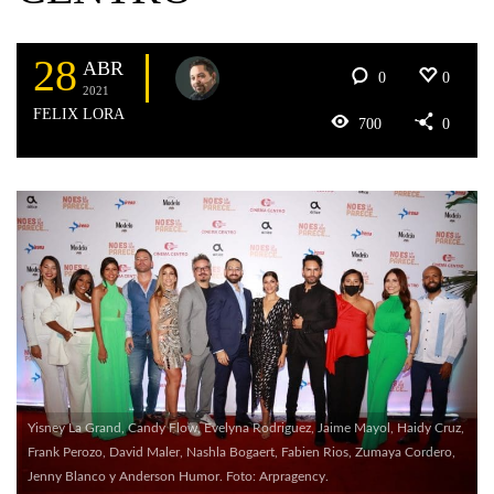
28
ABR
0
0
2021
FELIX LORA
700
0
Yisney La Grand, Candy Flow, Evelyna Rodriguez, Jaime Mayol, Haidy Cruz,
Frank Perozo, David Maler, Nashla Bogaert, Fabien Rios, Zumaya Cordero,
Jenny Blanco y Anderson Humor. Foto: Arpragency.