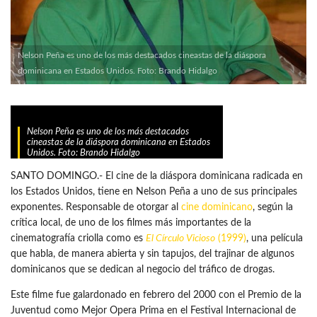
Nelson Peña es uno de los más destacados cineastas de la diáspora
dominicana en Estados Unidos. Foto: Brando Hidalgo
Nelson Peña es uno de los más destacados
cineastas de la diáspora dominicana en Estados
Unidos. Foto: Brando Hidalgo
SANTO DOMINGO.- El cine de la diáspora dominicana radicada en
los Estados Unidos, tiene en Nelson Peña a uno de sus principales
exponentes. Responsable de otorgar al
cine dominicano
, según la
crítica local, de uno de los filmes más importantes de la
cinematografía criolla como es
El Círculo Vicioso
(1999)
, una película
que habla, de manera abierta y sin tapujos, del trajinar de algunos
dominicanos que se dedican al negocio del tráfico de drogas.
Este filme fue galardonado en febrero del 2000 con el Premio de la
Juventud como Mejor Opera Prima en el Festival Internacional de