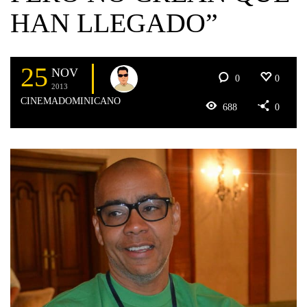
HAN LLEGADO”
25
NOV
0
0
2013
CINEMADOMINICANO
688
0