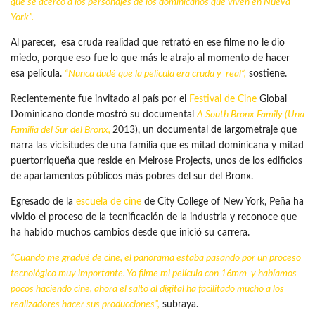
que se acercó a los personajes de los dominicanos que viven en Nueva
York”.
Al parecer, esa cruda realidad que retrató en ese filme no le dio
miedo, porque eso fue lo que más le atrajo al momento de hacer
esa película.
“Nunca dudé que la película era cruda y real”,
sostiene.
Recientemente fue invitado al país por el
Festival de Cine
Global
Dominicano donde mostró su documental
A South Bronx Family (Una
Familia del Sur del Bronx,
2013), un documental de largometraje que
narra las vicisitudes de una familia que es mitad dominicana y mitad
puertorriqueña que reside en Melrose Projects, unos de los edificios
de apartamentos públicos más pobres del sur del Bronx.
Egresado de la
escuela de cine
de City College of New York, Peña ha
vivido el proceso de la tecnificación de la industria y reconoce que
ha habido muchos cambios desde que inició su carrera.
“Cuando me gradué de cine, el panorama estaba pasando por un proceso
tecnológico muy importante. Yo filme mi película con 16mm y habíamos
pocos haciendo cine, ahora el salto al digital ha facilitado mucho a los
realizadores hacer sus producciones”,
subraya.