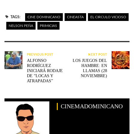
TAGS:
CINE DOMINICANO
CINEASTA
EL CIRCULO VICIOSO
NELSON PEÑA
PRIMICIAS
PREVIOUS POST
NEXT POST
ALFONSO
LOS JUEGOS DEL
RODRÍGUEZ
HAMBRE: EN
INICIARÁ RODAJE
LLAMAS (28
DE “LOCAS Y
NOVIEMBRE)
ATRAPADAS”
CINEMADOMINICANO