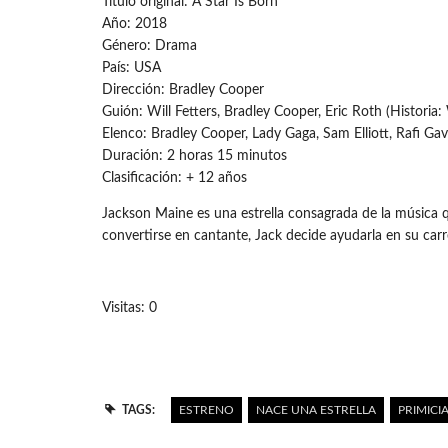
Título original: A Star Is Born
Año: 2018
Género: Drama
País: USA
Dirección: Bradley Cooper
Guión: Will Fetters, Bradley Cooper, Eric Roth (Historia
Elenco: Bradley Cooper, Lady Gaga, Sam Elliott, Rafi Ga
Duración: 2 horas 15 minutos
Clasificación: + 12 años
Jackson Maine es una estrella consagrada de la música q
convertirse en cantante, Jack decide ayudarla en su car
Visitas: 0
TAGS:
ESTRENO
NACE UNA ESTRELLA
PRIMICI