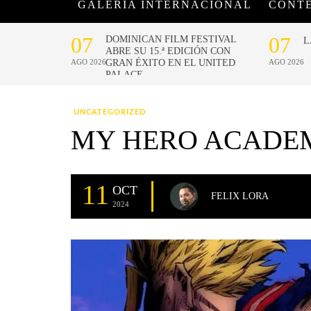
GALERÍA INTERNACIONAL
CONT
UNCATEGORIZED
MY HERO ACADE
11
OCT
FELIX LORA
2024