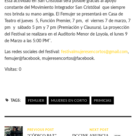
Esta actividad en San Cristóbal será posible gracias al apoyo
constante del Movimiento Integrador San Cristóbal que siempre
nos brinda su mano amiga. El Femujer se presentará en Casa de
Teatro el jueves 5, Función Premier, 7 pm, el viernes 7 de marzo, 7
pm y sábado 5 pm y 7 pm (Premiación y Clausura). La proyección
del Festival se realizara en el Auditorio Menor de Loyola, el lunes 9
de Marzo a las 5:00 PM¨.
Las redes sociales del festival:
festivalmujeresencortos@gmail.com
,
femujer@facebook, mujeresencortos@facebook.
Visitas: 0
TAGS:
FEMUJER
MUJERES EN CORTO
PRIMICIAS
PREVIOUS POST
NEXT POST
“CÓDIGO PAZ”
DGCINE ANUNCIA