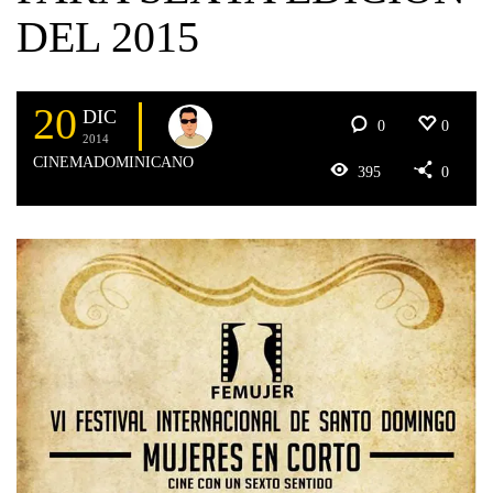
DEL 2015
20
DIC
0
0
2014
CINEMADOMINICANO
395
0