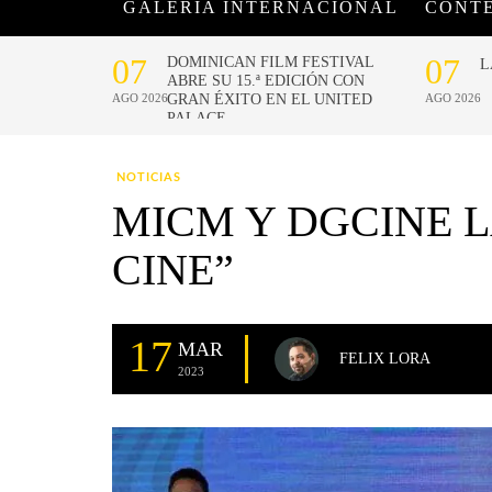
GALERÍA INTERNACIONAL
CONT
NOTICIAS
MICM Y DGCINE 
CINE”
17
MAR
FELIX LORA
2023