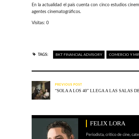
En la actualidad el país cuenta con cinco estudios cin
agentes cinematográficos.
Visitas: 0
TAGS:
BKT FINANCIAL ADVISORY
COMERCIO Y MI
PREVIOUS POST
“SOLA A LOS 40” LLEGA A LAS SALAS D
FELIX LORA
Periodista, crítico de cine, cat