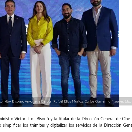
or -Ito- Bisonó, Anyarlene Bergés, Rafael Elías Muñoz, Carlos Guillermo Flaquer. (dgc
ro Víctor -Ito- Bisonó y la titular de la Dirección General de Cine (
simplificar los trámites y digitalizar los servicios de la Dirección G