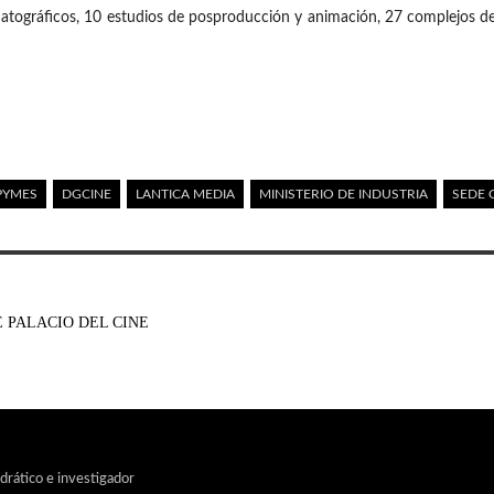
ematográficos, 10 estudios de posproducción y animación, 27 complejos de
PYMES
DGCINE
LANTICA MEDIA
MINISTERIO DE INDUSTRIA
SEDE 
E PALACIO DEL CINE
edrático e investigador