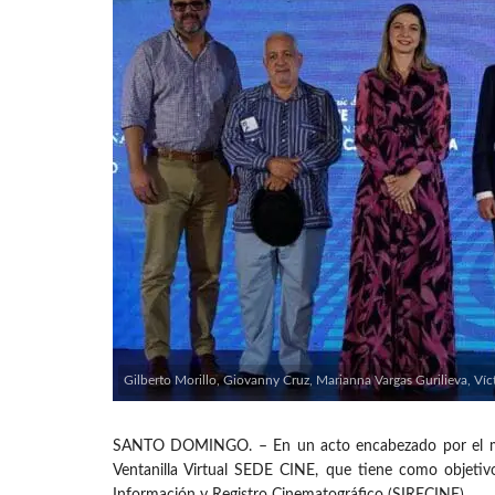
Gilberto Morillo, Giovanny Cruz, Marianna Vargas Gurilieva, Víct
SANTO DOMINGO. – En un acto encabezado por el minist
Ventanilla Virtual SEDE CINE, que tiene como objetivo 
Información y Registro Cinematográfico (SIRECINE).