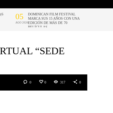
RTUAL “SEDE
0
0
317
0