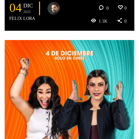
04
DIC
0
0
2025
FELIX LORA
1.1K
0