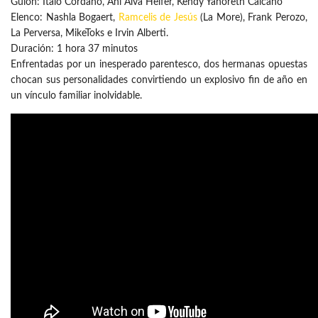
Guion: Ítalo Cordano, Ani Alva Helfer, Kendy Yanoreth Calcaño
Elenco: Nashla Bogaert,
Ramcelis de Jesús
(La More), Frank Perozo,
La Perversa, MikeToks e Irvin Alberti.
Duración: 1 hora 37 minutos
Enfrentadas por un inesperado parentesco, dos hermanas opuestas
chocan sus personalidades convirtiendo un explosivo fin de año en
un vínculo familiar inolvidable.