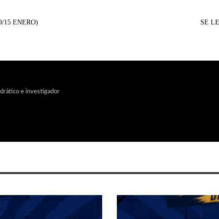
/15 ENERO)
SE L
edrático e investigador