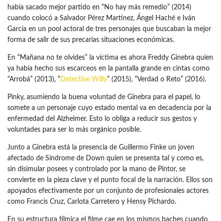
había sacado mejor partido en “No hay más remedio” (2014)
cuando colocó a Salvador Pérez Martínez, Ángel Haché e Iván
García en un pool actoral de tres personajes que buscaban la mejor
forma de salir de sus precarias situaciones económicas.
En “Mañana no te olvides” la víctima es ahora Freddy Ginebra quien
ya había hecho sus escarceos en la pantalla grande en cintas como
“Arrobá” (2013), “
Detective Willy
” (2015), “Verdad o Reto” (2016).
Pinky, asumiendo la buena voluntad de Ginebra para el papel, lo
somete a un personaje cuyo estado mental va en decadencia por la
enfermedad del Alzheimer. Esto lo obliga a reducir sus gestos y
voluntades para ser lo más orgánico posible.
Junto a Ginebra está la presencia de Guillermo Finke un joven
afectado de Síndrome de Down quien se presenta tal y como es,
sin disimular posees y controlado por la mano de Pintor, se
convierte en la pieza clave y el punto focal de la narración. Ellos son
apoyados efectivamente por un conjunto de profesionales actores
como Francis Cruz, Carlota Carretero y Hensy Pichardo.
En su estructura fílmica el filme cae en los mismos baches cuando