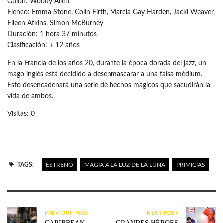
Guión: Woody Allen
Elenco: Emma Stone, Colin Firth, Marcia Gay Harden, Jacki Weaver,
Eileen Atkins, Simon McBurney
Duración: 1 hora 37 minutos
Clasificación: + 12 años
En la Francia de los años 20, durante la época dorada del jazz, un
mago inglés está decidido a desenmascarar a una falsa médium.
Esto desencadenará una serie de hechos mágicos que sacudirán la
vida de ambos.
Visitas: 0
TAGS:
ESTRENO
MAGIA A LA LUZ DE LA LUNA
PRIMICIAS
PREVIOUS POST
NEXT POST
CARIBBEAN
GRANDES HÉROES