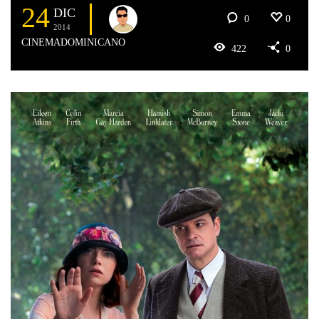
24
DIC
0
0
2014
CINEMADOMINICANO
422
0