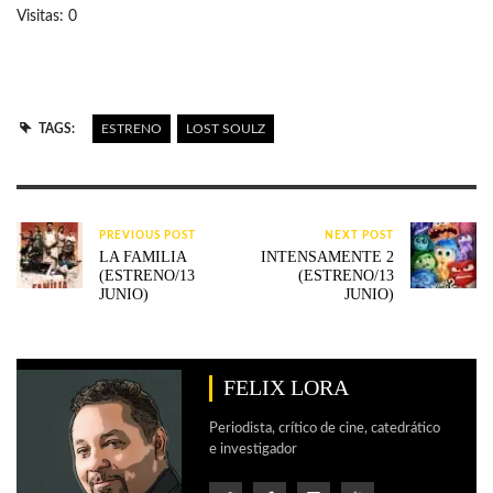
Visitas: 0
TAGS:
ESTRENO
LOST SOULZ
PREVIOUS POST
NEXT POST
LA FAMILIA
INTENSAMENTE 2
(ESTRENO/13
(ESTRENO/13
JUNIO)
JUNIO)
FELIX LORA
Periodista, crítico de cine, catedrático
e investigador