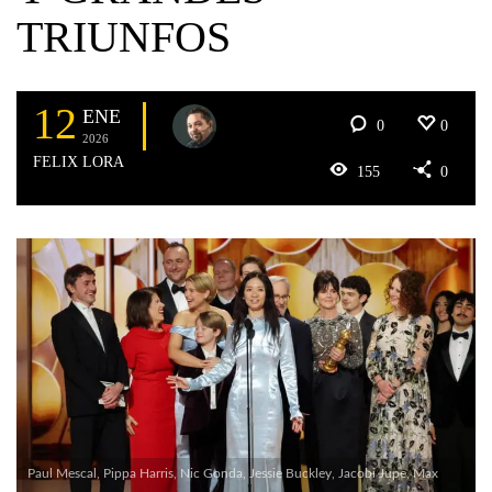
TRIUNFOS
12
ENE
0
0
2026
FELIX LORA
155
0
Paul Mescal, Pippa Harris, Nic Gonda, Jessie Buckley, Jacobi Jupe, Max