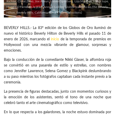
Richter, Chloé Zhao, Joe Alwyn, Steven Spielberg, Liza Marshall, Noah Jupe,
Maggie O'Farrell en la 83rd Annual Golden Globes realizado en The Beverly
Hilton, Beverly Hills, California. (Dick Clark Productions)
BEVERLY HILLS.- La 83ª edición de los Globos de Oro iluminó de
nuevo el histórico Beverly Hilton de Beverly Hills el pasado 11 de
enero de 2026, marcando el
inicio
de la temporada de premios en
Hollywood con una mezcla vibrante de glamour, sorpresas y
emociones.
Bajo la conducción de la comediante Nikki Glaser, la alfombra roja
se convirtió en una pasarela de estilo y estrellas, con nombres
como Jennifer Lawrence, Selena Gomez y Blackpink deslumbrando
a su paso mientras los fotógrafos captaban cada instante previo a la
ceremonia.
La presencia de figuras destacadas, junto con momentos curiosos y
la emoción de los asistentes, sentó el tono de una noche que
celebró tanto el arte cinematográfico como televisivo.
En lo que respecta a los galardones, la noche estuvo dominada por