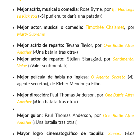
Mejor actriz, musical o comedia:
Rose Byrne, por
If I Had Legs
I’d Kick You
(«Si pudiera, te daría una patada»)
Mejor actor, musical o comedia:
Timothée Chalamet
, por
Marty Supreme
Mejor actriz de reparto:
Teyana Taylor, por
One Battle After
Another
(«Una batalla tras otra»)
Mejor actor de reparto:
Stellan Skarsgård, por
Sentimental
Value
(«Valor sentimental»)
Mejor película de habla no inglesa:
O Agente Secreto
(«El
agente secreto»), de Kleber Mendonça Filho
Mejor dirección:
Paul Thomas Anderson, por
One Battle After
Another
(«Una batalla tras otra»)
Mejor guion:
Paul Thomas Anderson, por
One Battle After
Another
(«Una batalla tras otra»)
Mayor logro cinematográfico de taquilla:
Sinners
(«Los