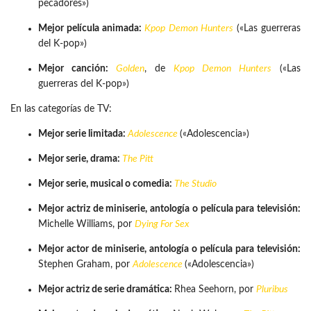
pecadores»)
Mejor película animada:
Kpop Demon Hunters
(«Las guerreras
del K-pop»)
Mejor canción:
Golden
, de
Kpop Demon Hunters
(«Las
guerreras del K-pop»)
En las categorías de TV:
Mejor serie limitada:
Adolescence
(«Adolescencia»)
Mejor serie, drama:
The Pitt
Mejor serie, musical o comedia:
The Studio
Mejor actriz de miniserie, antología o película para televisión:
Michelle Williams, por
Dying For Sex
Mejor actor de miniserie, antología o película para televisión:
Stephen Graham, por
Adolescence
(«Adolescencia»)
Mejor actriz de serie dramática:
Rhea Seehorn, por
Pluribus