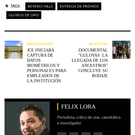
TAGS:
BEVERLY HILLS
ENTREGA DE PREMIOS
GLOBOS DE ORO
PREVIOUS POST
NEXT POST
JCE INICIARÁ
DOCUMENTAL
CAPTURA DE
“GULOYAS: LA
DATOS
LLEGADA DE LOS
BIOMÉTRICOS Y
ANCESTROS”
PERSONALES PARA
CONCLUYE SU
EMPLEADOS DE
RODAJE
LA INSTITUCIÓN
FELIX LORA
Periodista, crítico de cine, catedrático
e investigador