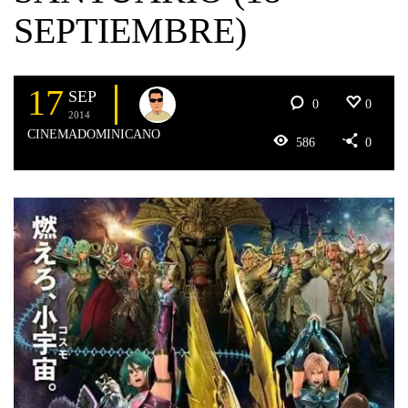
SEPTIEMBRE)
17
SEP
0
0
2014
CINEMADOMINICANO
586
0