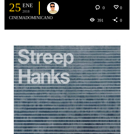
25
ENE
0
0
2018
CINEMADOMINICANO
391
0