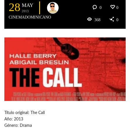
28
MAY
0
0
2013
CINEMADOMINICANO
368
0
Título original: The Call
Año: 2013
Género: Drama