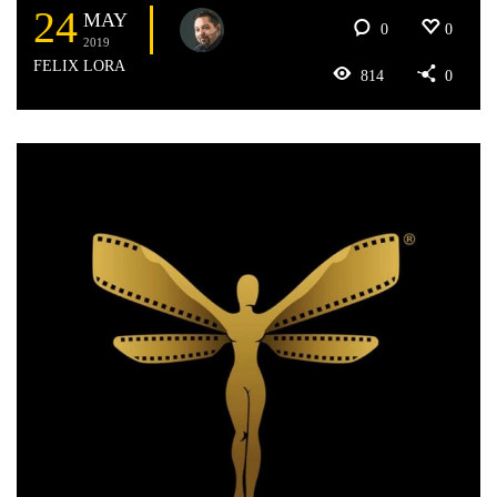
24
MAY
0
0
2019
FELIX LORA
814
0