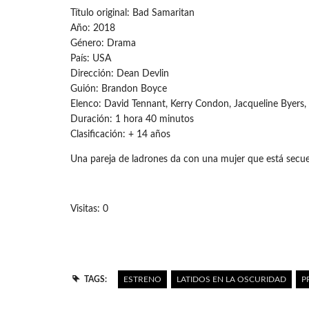
Título original: Bad Samaritan
Año: 2018
Género: Drama
País: USA
Dirección: Dean Devlin
Guión: Brandon Boyce
Elenco: David Tennant, Kerry Condon, Jacqueline Byers,
Duración: 1 hora 40 minutos
Clasificación: + 14 años
Una pareja de ladrones da con una mujer que está secue
Visitas: 0
TAGS:
ESTRENO
LATIDOS EN LA OSCURIDAD
P