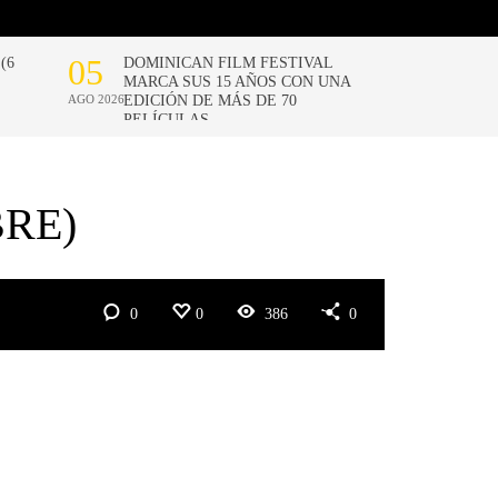
BRE)
0
0
386
0