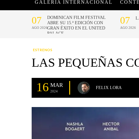
GALERÍA INTERNACIONAL
CONT
ESTRENOS
LAS PEQUEÑAS CO
16
MAR
FELIX LORA
2024