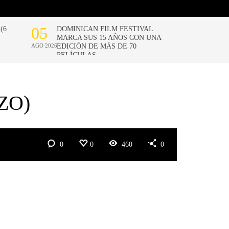
ZO)
0
0
460
0