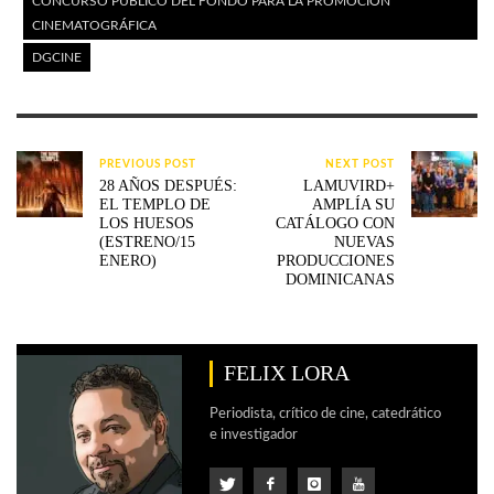
CONCURSO PÚBLICO DEL FONDO PARA LA PROMOCIÓN
CINEMATOGRÁFICA
DGCINE
PREVIOUS POST
NEXT POST
28 AÑOS DESPUÉS:
LAMUVIRD+
EL TEMPLO DE
AMPLÍA SU
LOS HUESOS
CATÁLOGO CON
(ESTRENO/15
NUEVAS
ENERO)
PRODUCCIONES
DOMINICANAS
FELIX LORA
Periodista, crítico de cine, catedrático
e investigador