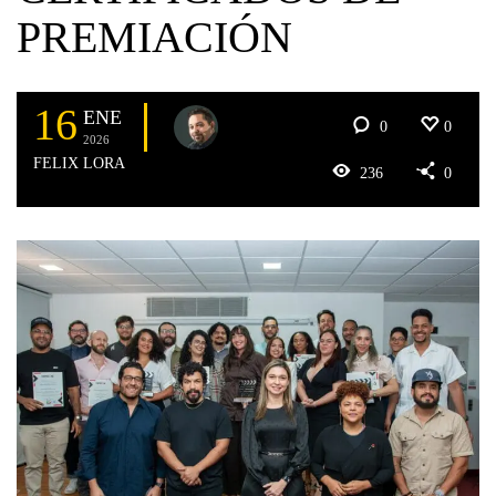
PREMIACIÓN
16
ENE
0
0
2026
FELIX LORA
236
0