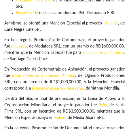
Un Funeral para Lola
de la casa productora Tamarindo Films
SRL
Bendición Ma
de la casa productora Peti Desperado EIRL
Asimismo, se otorgó una Mención Especial al proyecto
P.G. Dios
, de
Casa Negra Cine SRL.
En la categoría Producción de Cortometraje, el proyecto ganador
fue
El Suceso
, de Modafoca SRL, con un premio de RD$600,000.00,
mientras que la Mención Especial fue para
Lo que se tragó la Tierra
,
de Santiago García Cruz.
En Producción de Cortometraje de Animación, el proyecto ganador
fue
Rosie y Ventra: Guardianes del Don
, de Ogando Producciones
SRL, con un premio de RD$1,000,000.00, y la Mención Especial
correspondió a
El lugar en el que tan bien estás
, de Yatnna Montilla.
Dentro del bloque final de premiación, en la Línea de Apoyo a la
Coproducción Minoritaria, el proyecto ganador fue
Beba
, de Faula
Films SRL, con un incentivo de RD$3,500,000.00, mientras que la
Mención Especial recayó en
Valvas
, de Media Jíbara SRL.
En la categoría Posproducción de Documental, el proyecto ganador