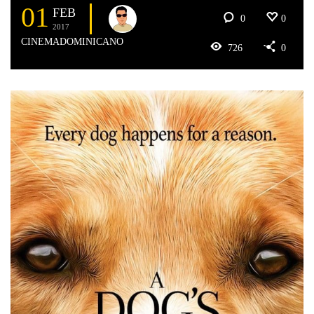
01
FEB
0
0
2017
CINEMADOMINICANO
726
0