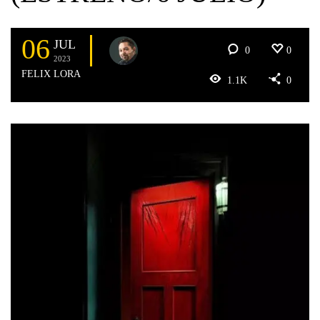
06
JUL
0
0
2023
FELIX LORA
1.1K
0