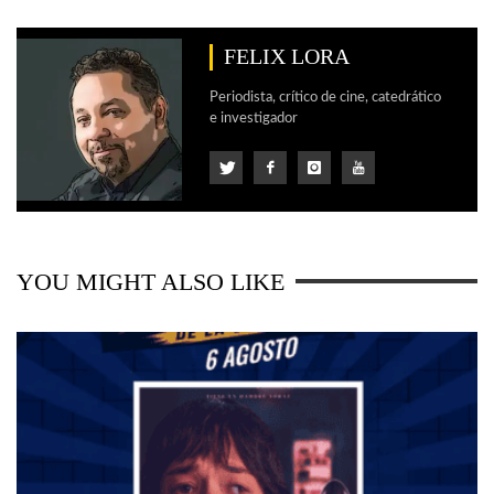
FELIX LORA
Periodista, crítico de cine, catedrático
e investigador
YOU MIGHT ALSO LIKE