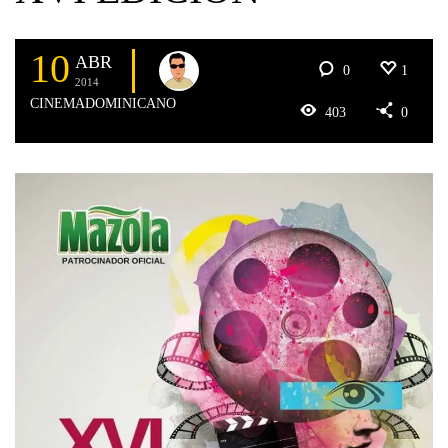
10
ABR
0
1
2014
CINEMADOMINICANO
403
0