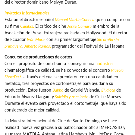
del director dominicano Melvyn Durán.
Invitados Internacionales
Estarán el director español
Manuel Martín Cuenca
quien compite con
su filme
Caníbal,
El crítico de cine
Jorge Cámara
miembro de la
Asociación de Presa Extranjera radicada en Hollywood. El director
de Ecuador
Iván Mora
con su primer largometraje
Sin otoño sin
primavera
.
Alberto Ramos,
programador del Festival de La Habana.
Concurso de producciones de cortos
Con el propósito de contribuir a conseguir una
industria
cinematográfica de calidad, se ha convocado el concurso
Mazola
ShortFest
a través del cual se premiaron con una cantidad en
metálico, tres proyectos de cortometrajes para ayudar a su
producción. Estos fueron
Babbo
de Gabriel Valencia,
El idiota
de
Eduardo Álvarez Dargam y
Suicidio y asesinato
de Guille Mueses.
Durante el evento será proyectado el cortometraje que haya sido
considerado de mejor calidad.
La Muestra Internacional de Cine de Santo Domingo se hace
realidad nueva vez gracias a su patrocinador oficial MERCASID y
su marca MAZOLA, Antena Latina Hershey’s, Mr. HotDog. Coca-