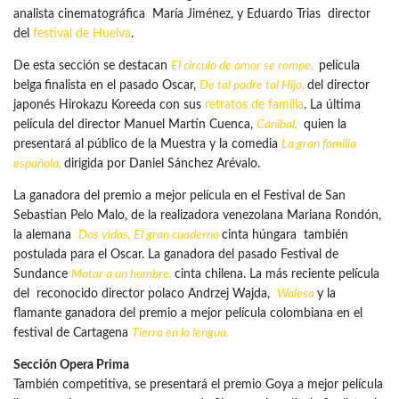
analista cinematográfica María Jiménez, y Eduardo Trias director
del
festival de Huelva
.
De esta sección se destacan
El circulo de amor se rompe,
película
belga
finalista en el pasado Oscar,
De tal padre tal Hijo,
del director
japonés Hirokazu Koreeda con sus
retratos de familia
. La última
película del director Manuel Martín Cuenca,
Canibal,
quien la
presentará al público de la Muestra y la comedia
La gran familia
española,
dirigida por Daniel Sánchez Arévalo.
La ganadora del premio a mejor película en el Festival de San
Sebastian Pelo Malo, de la realizadora venezolana Mariana Rondón,
la alemana
Dos vidas, El gran cuaderno
cinta húngara también
postulada para el Oscar. La ganadora del pasado Festival de
Sundance
Matar a un hombre
,
cinta chilena. La más reciente película
del reconocido director polaco Andrzej Wajda,
Walesa
y la
flamante ganadora del premio a mejor película colombiana en el
festival de Cartagena
Tierra en la lengua.
Sección Opera Prima
También competitiva, se presentará el premio Goya a mejor película