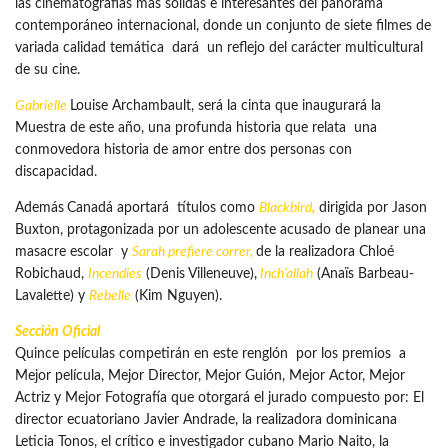
las cinematografías más sólidas e interesantes del panorama
contemporáneo internacional, donde un conjunto de siete filmes de
variada calidad temática dará un reflejo del carácter multicultural
de su cine.
Gabrielle
Louise Archambault, será la cinta que inaugurará la
Muestra de este año, una profunda historia que relata una
conmovedora historia de amor entre dos personas con
discapacidad.
Además
Canadá aportará títulos como
Blackbird
,
dirigida por Jason
Buxton, protagonizada por un adolescente acusado de planear una
masacre escolar y
Sarah prefiere correr,
de la realizadora Chloé
Robichaud,
Incendies
(Denis Villeneuve),
Inch’allah
(Anaïs Barbeau-
Lavalette) y
Rebelle
(Kim Nguyen).
Sección Oficial
Quince películas competirán en este renglón por los premios a
Mejor película, Mejor Director, Mejor Guión, Mejor Actor, Mejor
Actriz y Mejor Fotografía que otorgará el jurado compuesto por: El
director ecuatoriano Javier Andrade, la realizadora dominicana
Leticia Tonos, el crítico e investigador cubano Mario Naito, la