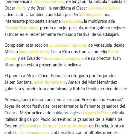
iberoamericana
Azul y no tan rosa,
de Singapur la película finalista al
Oscar
Ilo Ilo
y de Brasil la candidata al Oscar
Sonidos de barrio
,
además de la también candidata por Perú
El limpiador,
una
interesante propuesta
alemana
Finsterwold
, la multipremiada
Ciencias Naturales
, premio a mejor película, mejor guión y mejores
actrices en el recientemente terminado festival de Guadalajara.
Completan esta sección
La distancia más larga
de Venezuela
,
desde
México
Somos Mari Pepa,
Costa Rica nos trae la comedia
Por las
plumas
y de Ecuador
Sin otoño, sin primavera
de su director Iván
Mora quien estará presentando la película.
El premio a Mejor Opera Prima será otorgado por los jurados:
Jalsen Santana,
actor dominicano
, Amelia del Mar Hernández
guionista y productora dominicana y Rubén Peralta, crítico de cine
Además, fuera de concurso, en la sección Presentación Especial/
Joyas de otros festivales, presentaremos la flamante ganadora del
Oscar a Mejor película de habla no inglesa
La gran belleza
,
película
italiana dirigida por Paolo Sorrentino,
la ganadora de la Palma de
Oro en el
festival de Cannes
La Vida de Adele
de Francia, junto a
ambas
The Grandmaster
cinta asiática con múltiples premios.