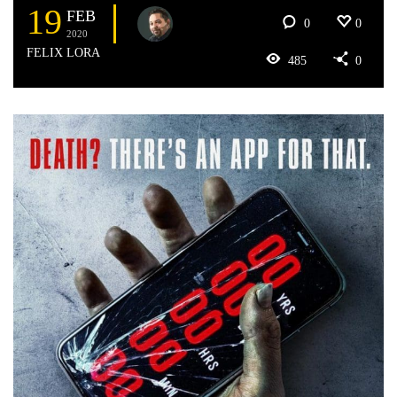
19
FEB
0
0
2020
FELIX LORA
485
0