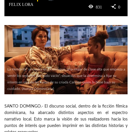
FELIX LORA
831
0
La Hembrita” se centra en Dominique, una mujer de clase alta que empieza a
sentir los embates del “nido vacío”, situación que la determina a fijar su
interés en una de las nietas de su criada Carmen quien la tiene bajo su
cuidado. (Aurora Dominicana)
SANTO DOMINGO.- El discurso social, dentro de la ficción fílmica
dominicana, ha abarcado distintos aspectos en el espectro
narrativo local. Esto marca la visión de sus realizadores hacia los
puntos de interés que pueden imprimir en las distintas historias y