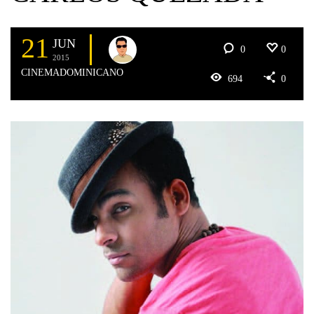
21
JUN
0
0
2015
CINEMADOMINICANO
694
0