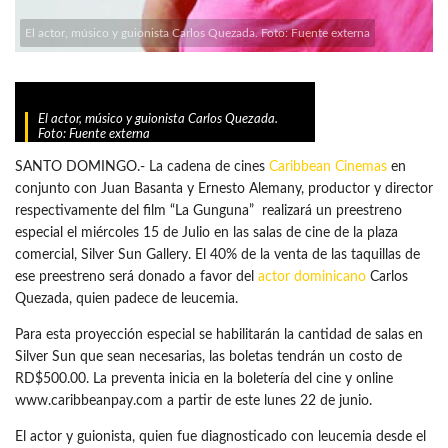
El actor, músico y guionista Carlos Quezada. Foto: Fuente externa
El actor, músico y guionista Carlos Quezada.
Foto: Fuente externa
SANTO DOMINGO.- La cadena de cines
Caribbean Cinemas
en
conjunto con Juan Basanta y Ernesto Alemany, productor y director
respectivamente del film “La Gunguna” realizará un preestreno
especial el miércoles 15 de Julio en las salas de cine de la plaza
comercial, Silver Sun Gallery. El 40% de la venta de las taquillas de
ese preestreno será donado a favor del
actor dominicano
Carlos
Quezada, quien padece de leucemia.
Para esta proyección especial se habilitarán la cantidad de salas en
Silver Sun que sean necesarias, las boletas tendrán un costo de
RD$500.00. La preventa inicia en la boletería del cine y online
www.caribbeanpay.com a partir de este lunes 22 de junio.
El actor y guionista, quien fue diagnosticado con leucemia desde el