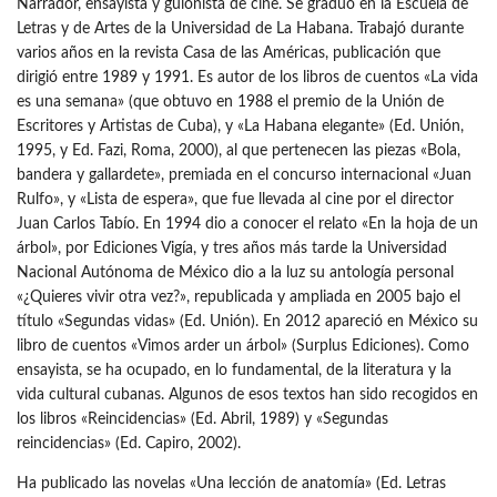
Narrador, ensayista y guionista de cine. Se graduó en la Escuela de
Letras y de Artes de la Universidad de La Habana. Trabajó durante
varios años en la revista Casa de las Américas, publicación que
dirigió entre 1989 y 1991. Es autor de los libros de cuentos «La vida
es una semana» (que obtuvo en 1988 el premio de la Unión de
Escritores y Artistas de Cuba), y «La Habana elegante» (Ed. Unión,
1995, y Ed. Fazi, Roma, 2000), al que pertenecen las piezas «Bola,
bandera y gallardete», premiada en el concurso internacional «Juan
Rulfo», y «Lista de espera», que fue llevada al cine por el director
Juan Carlos Tabío. En 1994 dio a conocer el relato «En la hoja de un
árbol», por Ediciones Vigía, y tres años más tarde la Universidad
Nacional Autónoma de México dio a la luz su antología personal
«¿Quieres vivir otra vez?», republicada y ampliada en 2005 bajo el
título «Segundas vidas» (Ed. Unión). En 2012 apareció en México su
libro de cuentos «Vimos arder un árbol» (Surplus Ediciones). Como
ensayista, se ha ocupado, en lo fundamental, de la literatura y la
vida cultural cubanas. Algunos de esos textos han sido recogidos en
los libros «Reincidencias» (Ed. Abril, 1989) y «Segundas
reincidencias» (Ed. Capiro, 2002).
Ha publicado las novelas «Una lección de anatomía» (Ed. Letras