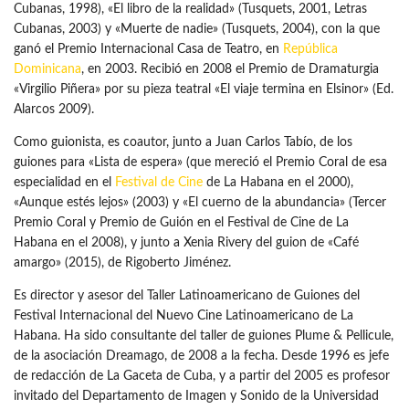
Cubanas, 1998), «El libro de la realidad» (Tusquets, 2001, Letras
Cubanas, 2003) y «Muerte de nadie» (Tusquets, 2004), con la que
ganó el Premio Internacional Casa de Teatro, en
República
Dominicana
, en 2003. Recibió en 2008 el Premio de Dramaturgia
«Virgilio Piñera» por su pieza teatral «El viaje termina en Elsinor» (Ed.
Alarcos 2009).
Como guionista, es coautor, junto a Juan Carlos Tabío, de los
guiones para «Lista de espera» (que mereció el Premio Coral de esa
especialidad en el
Festival de Cine
de La Habana en el 2000),
«Aunque estés lejos» (2003) y «El cuerno de la abundancia» (Tercer
Premio Coral y Premio de Guión en el Festival de Cine de La
Habana en el 2008), y junto a Xenia Rivery del guion de «Café
amargo» (2015), de Rigoberto Jiménez.
Es director y asesor del Taller Latinoamericano de Guiones del
Festival Internacional del Nuevo Cine Latinoamericano de La
Habana. Ha sido consultante del taller de guiones Plume & Pellicule,
de la asociación Dreamago, de 2008 a la fecha. Desde 1996 es jefe
de redacción de La Gaceta de Cuba, y a partir del 2005 es profesor
invitado del Departamento de Imagen y Sonido de la Universidad