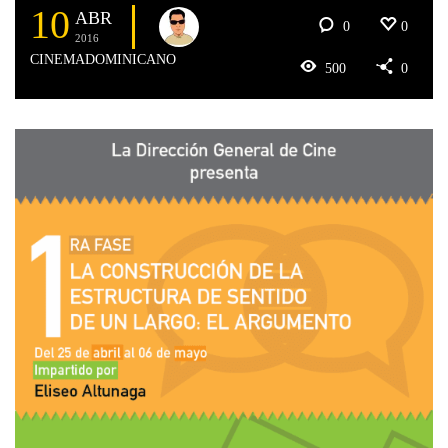
10
ABR
0
0
2016
CINEMADOMINICANO
500
0