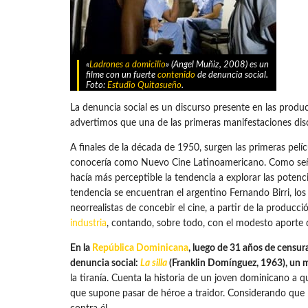
«
Ladrones a domicilio
» (Angel Muñiz, 2008) es un
filme con un fuerte
contenido
de denuncia social.
Foto:
Estudio Quitasueño
.
La denuncia social es un discurso presente en las produ
advertimos que una de las primeras manifestaciones dis
A finales de la década de 1950, surgen las primeras pelí
conocería como Nuevo Cine Latinoamericano. Como seña
hacía más perceptible la tendencia a explorar las potenci
tendencia se encuentran el argentino Fernando Birri, lo
neorrealistas de concebir el cine, a partir de la produc
industria
, contando, sobre todo, con el modesto aporte d
En la
República Dominicana
, luego de 31 años de censura
denuncia social:
La silla
(Franklin Domínguez, 1963), un 
la tiranía. Cuenta la historia de un joven dominicano a 
que supone pasar de héroe a traidor. Considerando que l