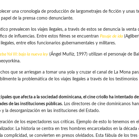
ablecer una cronología de producción de largometrajes de ficción y unas t
 el papel de la prensa como denunciante.
co prevalecen los viajes ilegales, a través de estos se denuncia la venta d
fico de influencias. Entre estos filmes se encuentran
Pasaje de ida
(Agliber
 ilegales, entre ellos funcionarios gubernamentales y militares.
eba Yol III: bajo la nueva ley
(Ángel Muñiz, 1997) utilizan el personaje de Ba
neoyorkina.
muchos que se arriesgan a tomar una yola y cruzar el canal de La Mona par
mente la problemática de los viajes ilegales a través de los testimonios
ncipales que afecta a la sociedad dominicana, el cine criollo ha intentado 
ades de las instituciones públicas.
Los directores de cine dominicanos han 
o y la desorganización en las instituciones del Estado.
eración de los espectadores sus críticas. Ejemplo de esto lo tenemos en e
lizador. La historia se centra en tres hombres encarcelados en la década 
y la complicidad, se convierten en presos olvidados. Esta fábula de los t