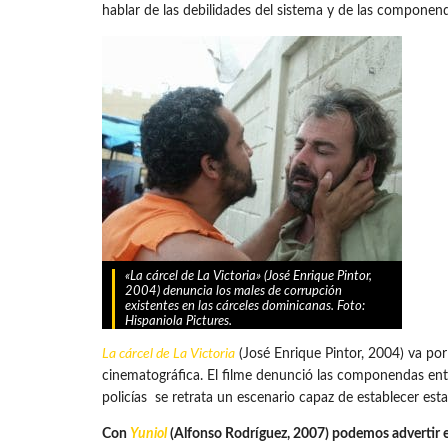
hablar de las debilidades del sistema y de las componen
«La cárcel de La Victoria» (José Enrique Pintor,
2004) denuncia los males de corrupción
existentes en las cárceles dominicanas. Foto:
Hispaniola Pictures.
La cárcel de La Victoria
(José Enrique Pintor, 2004) va por
cinematográfica. El filme denunció las componendas entre 
policías se retrata un escenario capaz de establecer esta
Con
Yuniol
(Alfonso Rodríguez, 2007) podemos advertir es