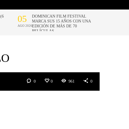
LO
0
0
961
0