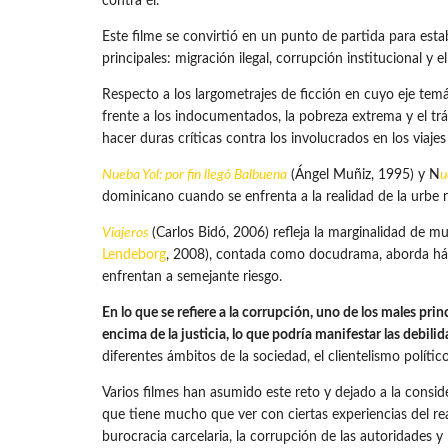
contra él.
Este filme se convirtió en un punto de partida para est
principales: migración ilegal, corrupción institucional y
Respecto a los largometrajes de ficción en cuyo eje temáti
frente a los indocumentados, la pobreza extrema y el trá
hacer duras críticas contra los involucrados en los viajes
Nueba Yol: por fin llegó Balbuena
(Ángel Muñiz, 1995) y N
u
dominicano cuando se enfrenta a la realidad de la urbe 
Viajeros
(Carlos Bidó, 2006) refleja la marginalidad de 
Lendeborg
, 2008), contada como docudrama, aborda hábil
enfrentan a semejante riesgo.
En lo que se refiere a la corrupción, uno de los males pri
encima de la justicia, lo que podría manifestar las debilid
diferentes ámbitos de la sociedad, el clientelismo polític
Varios filmes han asumido este reto y dejado a la consid
que tiene mucho que ver con ciertas experiencias del rea
burocracia carcelaria, la corrupción de las autoridades 