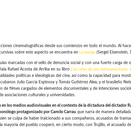
cciones cinematográficas desde sus comienzos en todo el mundo. Al hacer 
cursivas sobre este aspecto se encuentra en
La huelga
(Sergei Eisenstein, 
culas marcadas con el sello de denuncia social y con una fuerte carga de o
la Rafael Acosta de Arriba en su libro
Cien años de cine latinoamericano
alidades políticas e ideológicas del cine, así como la capacidad para most
s cubanos Julio García Espinosa y Tomás Gutiérrez Alea, y el brasileño Ne
ción de filmes cargados de elementos documentales y de intenciones sociol
e asociaciones culturales y universidades.
 en los medios audiovisuales en el contexto de la dictadura del dictador Rafa
monólogo protagonizado por Camilo Carrau
que narra de manera detallada
quien se culpa de haber traicionado a sus compañeros, acusados de tramar 
a mayoría del pueblo cooperó, en cierto modo, con Trujillo, el acusado d