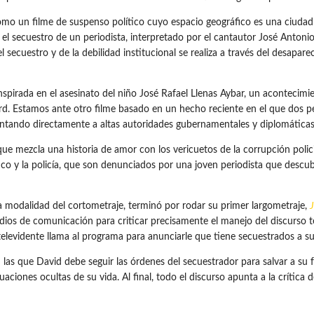
mo un filme de suspenso político cuyo espacio geográfico es una ciudad s
 el secuestro de un periodista, interpretado por el cantautor José Antoni
l secuestro y de la debilidad institucional se realiza a través del desapa
inspirada en el asesinato del niño José Rafael Llenas Aybar, un aconteci
kward. Estamos ante otro filme basado en un hecho reciente en el que dos
puntando directamente a altas autoridades gubernamentales y diplomáticas
ue mezcla una historia de amor con los vericuetos de la corrupción policia
ico y la policía, que son denunciados por una joven periodista que descu
a modalidad del cortometraje, terminó por rodar su primer largometraje,
medios de comunicación para criticar precisamente el manejo del discurso
elevidente llama al programa para anunciarle que tiene secuestrados a su
 las que David debe seguir las órdenes del secuestrador para salvar a su 
uaciones ocultas de su vida. Al final, todo el discurso apunta a la crít