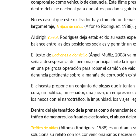
compromiso como vehículo de denuncia.
Este filme pres
dentro del cine nacional para que otros puedan seguir l
No es casual que este realizador haya tomado un tema so
largometraje,
Tráfico de niños
(Alfonso Rodríguez, 1988), y
Al dirigir
Yuniol
, Rodríguez deja establecido su vasta exp
balance entre las dos posiciones sociales y permitir un e
El texto de
Ladrones a domicilio
(Ángel Muñiz, 2008) va más
señala desesperanza del personaje principal ante la impo
en una peligrosa operación para robar el camión de valo
denuncia pertinente sobre la maraña de corrupción exist
El cineasta propone un conjunto de piezas que intentan h
cura, un político, un senador, una jueza, un empresario, 
los nexos con el narcotráfico, la impunidad, los viajes ile
Dentro del eje temático de la prensa como denunciante de 
tráfico de menores, los fraudes electorales, el abuso del 
Tráfico de niños
(Alfonso Rodríguez, 1988) es un drama sob
soluciona su relato con los convencionalismos necesarios 