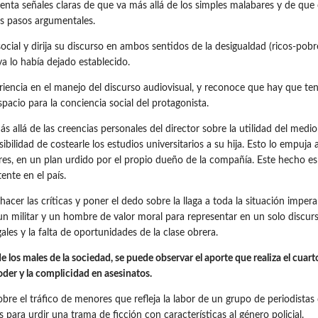
enta señales claras de que va más allá de los simples malabares y de que
os pasos argumentales.
cial y dirija su discurso en ambos sentidos de la desigualdad (ricos-pobr
a lo había dejado establecido.
eriencia en el manejo del discurso audiovisual, y reconoce que hay que 
spacio para la conciencia social del protagonista.
 allá de las creencias personales del director sobre la utilidad del medio 
sibilidad de costearle los estudios universitarios a su hija. Esto lo emp
res, en un plan urdido por el propio dueño de la compañía. Este hecho es
ente en el país.
acer las críticas y poner el dedo sobre la llaga a toda la situación imp
un militar y un hombre de valor moral para representar en un solo discurso
gales y la falta de oportunidades de la clase obrera.
los males de la sociedad, se puede observar el aporte que realiza el cuart
poder y la complicidad en asesinatos.
re el tráfico de menores que refleja la labor de un grupo de periodistas
para urdir una trama de ficción con características al género policial.