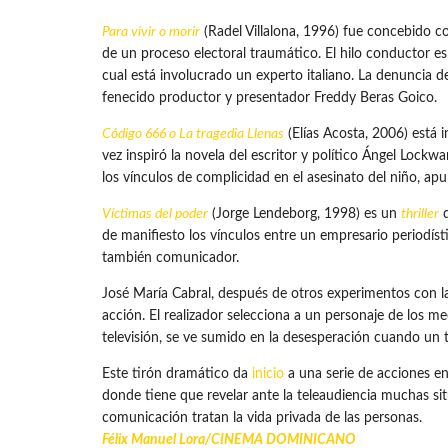
Para vivir o morir
(Radel Villalona, 1996) fue concebido co
de un proceso electoral traumático. El hilo conductor es
cual está involucrado un experto italiano. La denuncia de
fenecido productor y presentador Freddy Beras Goico.
Código 666 o La tragedia Llenas
(Elías Acosta, 2006) está 
vez inspiró la novela del escritor y político Ángel Loc
los vínculos de complicidad en el asesinato del niño, a
Víctimas del poder
(Jorge Lendeborg, 1998) es un
thriller
q
de manifiesto los vínculos entre un empresario periodíst
también comunicador.
José María Cabral, después de otros experimentos con l
acción. El realizador selecciona a un personaje de los 
televisión, se ve sumido en la desesperación cuando un t
Este tirón dramático da
inicio
a una serie de acciones en
donde tiene que revelar ante la teleaudiencia muchas sit
comunicación tratan la vida privada de las personas.
Félix Manuel Lora/
CINEMA DOMINICANO