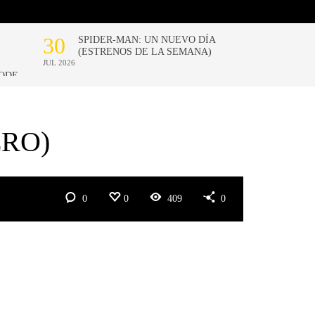
ERO)
0
0
409
0