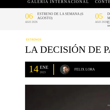
GALERÍA INTERNACIONAL
CONT
ESTRENOS
LA DECISIÓN DE P
14
ENE
FELIX LORA
2023