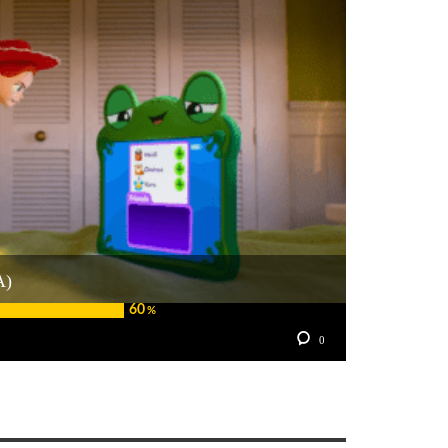
A)
60
%
0