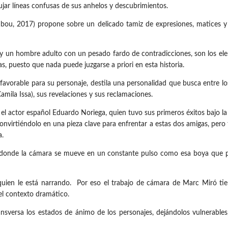
ujar líneas confusas de sus anhelos y descubrimientos.
bou, 2017) propone sobre un delicado tamiz de expresiones, matices y
, y un hombre adulto con un pesado fardo de contradicciones, son los ele
s, puesto que nada puede juzgarse a priori en esta historia.
avorable para su personaje, destila una personalidad que busca entre lo
amila Issa), sus revelaciones y sus reclamaciones.
r el actor español Eduardo Noriega, quien tuvo sus primeros éxitos bajo l
 convirtiéndolo en una pieza clave para enfrentar a estas dos amigas, per
a.
donde la cámara se mueve en un constante pulso como esa boya que perdu
 a quien le está narrando. Por eso el trabajo de cámara de Marc Miró 
el contexto dramático.
ansversa los estados de ánimo de los personajes, dejándolos vulnerables