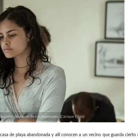
s estados de ánimo de los personajes. (Cacique Films)
de playa abandonada y allí conocen a un vecino que guarda cierto mis