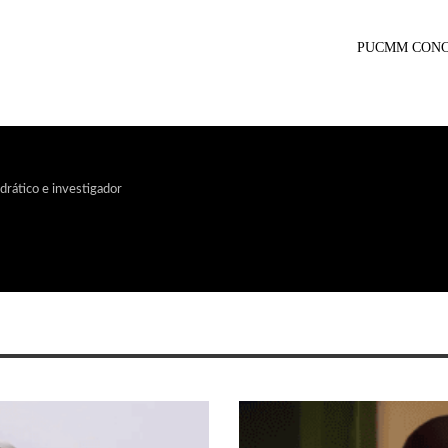
PUCMM CONC
edrático e investigador