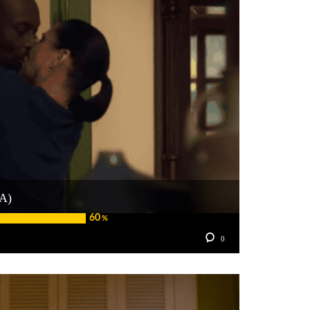
A)
60
%
0