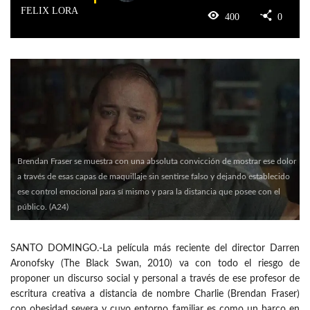
FELIX LORA
400
0
Brendan Fraser se muestra con una absoluta convicción de mostrar ese dolor
a través de esas capas de maquillaje sin sentirse falso y dejando establecido
ese control emocional para sí mismo y para la distancia que posee con el
público. (A24)
SANTO DOMINGO.-La película más reciente del director Darren
Aronofsky (The Black Swan, 2010) va con todo el riesgo de
proponer un discurso social y personal a través de ese profesor de
escritura creativa a distancia de nombre Charlie (Brendan Fraser)
con obesidad severa y cuyo entorno familiar es como un barco en