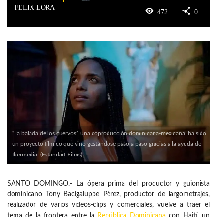
FELIX LORA
472
0
“La balada de los cuervos”, una coproducción dominicana-mexicana, ha sido
un proyecto fílmico que vino gestándose paso a paso gracias a la ayuda de
Ibermedia. (Estandarf Films)
SANTO DOMINGO.- La ópera prima del productor y guionista
dominicano Tony Bacigaluppe Pérez, productor de largometrajes,
realizador de varios videos-clips y comerciales, vuelve a traer el
tema de la frontera entre la
República Dominicana
con Haití, un