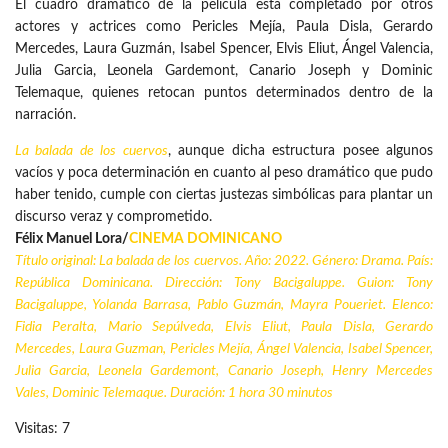
El cuadro dramático de la película está completado por otros
actores y actrices como Pericles Mejía, Paula Disla, Gerardo
Mercedes, Laura Guzmán, Isabel Spencer, Elvis Eliut, Ángel Valencia,
Julia Garcia, Leonela Gardemont, Canario Joseph y Dominic
Telemaque, quienes retocan puntos determinados dentro de la
narración.
La balada de los cuervos
, aunque dicha estructura posee algunos
vacíos y poca determinación en cuanto al peso dramático que pudo
haber tenido, cumple con ciertas justezas simbólicas para plantar un
discurso veraz y comprometido.
Félix Manuel Lora/
CINEMA DOMINICANO
Título original: La balada de los cuervos. Año: 2022. Género: Drama. País:
República Dominicana. Dirección: Tony Bacigaluppe. Guion: Tony
Bacigaluppe, Yolanda Barrasa, Pablo Guzmán, Mayra Poueriet. Elenco:
Fidia Peralta, Mario Sepúlveda, Elvis Eliut, Paula Disla, Gerardo
Mercedes, Laura Guzman, Pericles Mejía, Ángel Valencia, Isabel Spencer,
Julia Garcia, Leonela Gardemont, Canario Joseph, Henry Mercedes
Vales, Dominic Telemaque. Duración: 1 hora 30 minutos
Visitas: 7