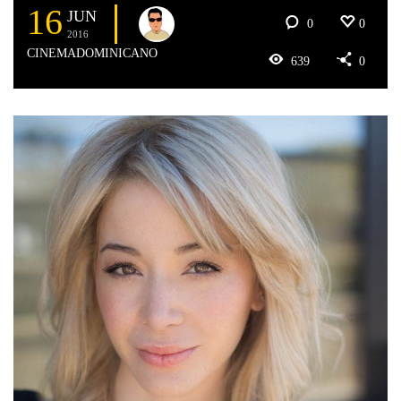
16
JUN
0
0
2016
CINEMADOMINICANO
639
0