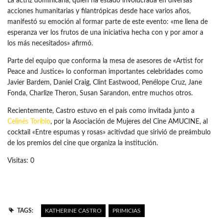
La actriz dominicana, quien ha estado involucrada en diversas
acciones humanitarias y filantrópicas desde hace varios años,
manifestó su emoción al formar parte de este evento: «me llena de
esperanza ver los frutos de una iniciativa hecha con y por amor a
los más necesitados» afirmó.
Parte del equipo que conforma la mesa de asesores de «Artist for
Peace and Justice» lo conforman importantes celebridades como
Javier Bardem, Daniel Craig, Clint Eastwood, Penélope Cruz, Jane
Fonda, Charlize Theron, Susan Sarandon, entre muchos otros.
Recientemente, Castro estuvo en el país como invitada junto a
Celinés Toribio
, por la Asociación de Mujeres del Cine AMUCINE, al
cocktail «Entre espumas y rosas» acitivdad que sirivió de preámbulo
de los premios del cine que organiza la institución.
Visitas: 0
TAGS:
KATHERINE CASTRO
PRIMICIAS